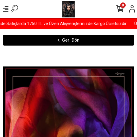
0
Satışlarda 1750 TL ve Üzeri Alışverişlerinizde Kargo Ücretsizdir
ÜYE
Geri Dön