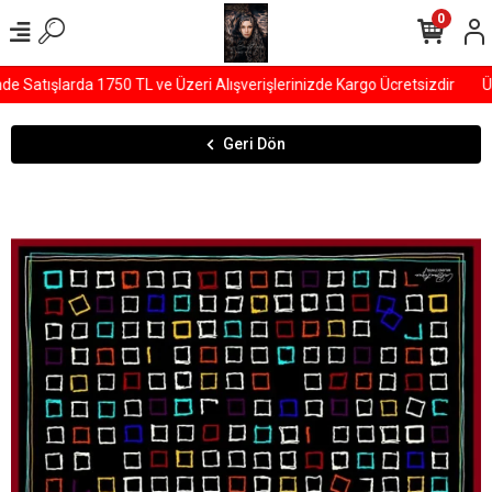
0
Satışlarda 1750 TL ve Üzeri Alışverişlerinizde Kargo Ücretsizdir
ÜY
Geri Dön