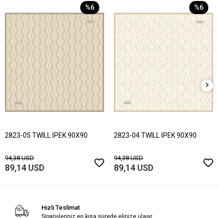
%6
%6
2823-05 TWILL İPEK 90X90
2823-04 TWILL İPEK 90X90
94,38 USD
94,38 USD
89,14 USD
89,14 USD
Hızlı Teslimat
Siparişleriniz en kısa sürede elinize ulaşır.