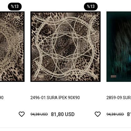
%13
%13
90
2496-01 SURA İPEK 90X90
2859-09 SUR
81,80 USD
8
94,38 USD
94,38 USD