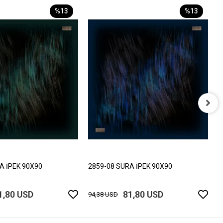
%13
%13
2
9
A İPEK 90X90
2859-08 SURA İPEK 90X90
1,80 USD
81,80 USD
94,38 USD