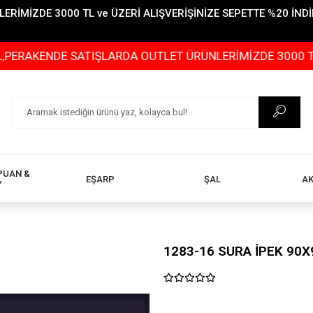
İMİZDE 3000 TL ve ÜZERİ ALIŞVERİŞİNİZE SEPETTE %20 İNDİR
NDE SATIŞLARDA OUTLET ÜRÜNLERİMİZDE 3000 TL ve ÜZERİ
PUAN &
EŞARP
ŞAL
A
Y
1283-16 SURA İPEK 90X