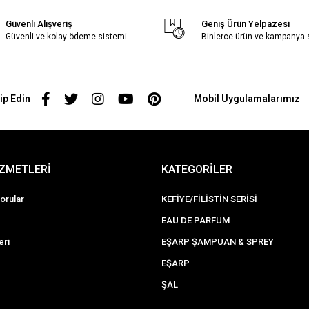
Güvenli Alışveriş
Geniş Ürün Yelpazesi
Güvenli ve kolay ödeme sistemi
Binlerce ürün ve kampanya
ip Edin
Mobil Uygulamalarımız
İZMETLERİ
KATEGORİLER
orular
KEFİYE/FİLİSTİN SERİSİ
EAU DE PARFUM
eri
EŞARP ŞAMPUAN & SPREY
EŞARP
ŞAL