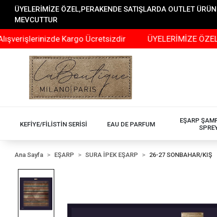
ÜYELERİMİZE ÖZEL,PERAKENDE SATIŞLARDA OUTLET ÜRÜNLER
MEVCUTTUR
erinizde Kargo Ücretsizdir
ÜYELERİMİZE ÖZEL,PERAKE
EŞARP ŞAM
KEFİYE/FİLİSTİN SERİSİ
EAU DE PARFUM
SPRE
Ana Sayfa
EŞARP
SURA İPEK EŞARP
26-27 SONBAHAR/KIŞ