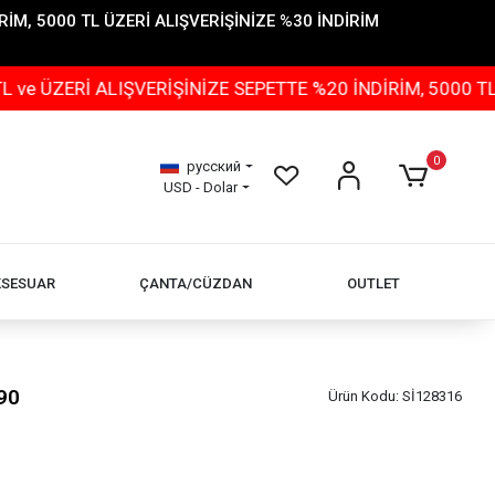
İM, 5000 TL ÜZERİ ALIŞVERİŞİNİZE %30 İNDİRİM
 ALIŞVERİŞİNİZE SEPETTE %20 İNDİRİM, 5000 TL ÜZERİ 
0
русский
USD - Dolar
KSESUAR
ÇANTA/CÜZDAN
OUTLET
90
Ürün Kodu:
Sİ128316