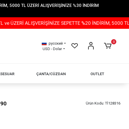
İM, 5000 TL ÜZERİ ALIŞVERİŞİNİZE %30 İNDİRİM
Rİ ALIŞVERİŞİNİZE SEPETTE %20 İNDİRİM, 5000 TL ÜZER
0
русский
USD - Dolar
KSESUAR
ÇANTA/CÜZDAN
OUTLET
X90
Ürün Kodu:
Tİ128316