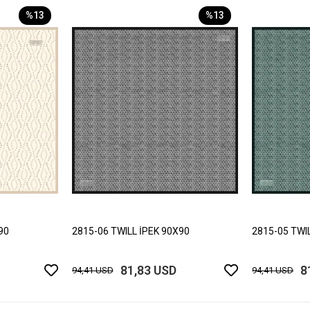
%13
%13
90
2815-06 TWILL İPEK 90X90
2815-05 TWI
81,83 USD
8
94,41 USD
94,41 USD