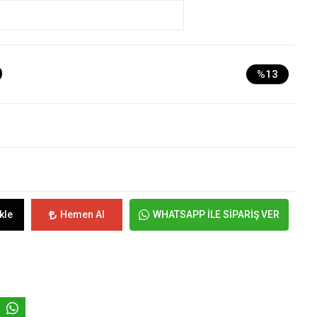
D
%13
kle
Hemen Al
WHATSAPP İLE SİPARİŞ VER