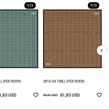
%13
%13
2
9
LL İPEK 90X90
2815-04 TWILL İPEK 90X90
1,83 USD
81,83 USD
94,41 USD