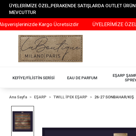
ÜYELERİMİZE ÖZEL,PERAKENDE SATIŞLARDA OUTLET ÜRÜNLER
MEVCUTTUR
şlerinizde Kargo Ücretsizdir
ÜYELERİMİZE ÖZEL,PERAK
EŞARP ŞAM
KEFİYE/FİLİSTİN SERİSİ
EAU DE PARFUM
SPRE
Ana Sayfa
EŞARP
TWILL İPEK EŞARP
26-27 SONBAHAR/KIŞ