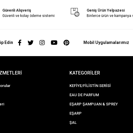
Güvenli Alışveriş
Geniş Ürün Yelpazesi
Güvenli ve kolay ödeme sistemi
Binlerce ürün ve kampanya
ip Edin
Mobil Uygulamalarımız
İZMETLERİ
KATEGORİLER
orular
KEFİYE/FİLİSTİN SERİSİ
EAU DE PARFUM
eri
EŞARP ŞAMPUAN & SPREY
EŞARP
ŞAL