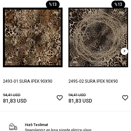
%13
%13
2493-01 SURA İPEK 90X90
2495-02 SURA İPEK 90X90
94,41 USD
94,41 USD
81,83 USD
81,83 USD
Hızlı Teslimat
Siparişleriniz en kısa sürede elinize ulaşır.