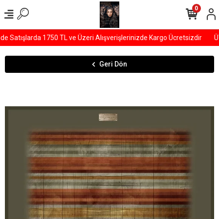
0
Satışlarda 1750 TL ve Üzeri Alışverişlerinizde Kargo Ücretsizdir
ÜY
Geri Dön