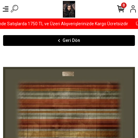
0
Satışlarda 1750 TL ve Üzeri Alışverişlerinizde Kargo Ücretsizdir
ÜY
Geri Dön