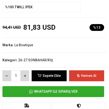
%100 TWILL İPEK
81,83 USD
94,41 USD
%13
Marka:
La Boutique
Kategori:
26-27 SONBAHAR/KIŞ
Sepete Ekle
Hemen Al
WHATSAPP İLE SİPARİŞ VER