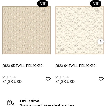
%13
%13
2823-05 TWILL İPEK 90X90
2823-04 TWILL İPEK 90X90
94,41 USD
94,41 USD
81,83 USD
81,83 USD
Hızlı Teslimat
Siparişleriniz en kısa sürede elinize ulaşır.