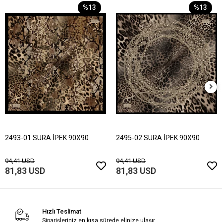
%13
%13
2493-01 SURA İPEK 90X90
2495-02 SURA İPEK 90X90
94,41 USD
94,41 USD
81,83 USD
81,83 USD
Hızlı Teslimat
Siparişleriniz en kısa sürede elinize ulaşır.