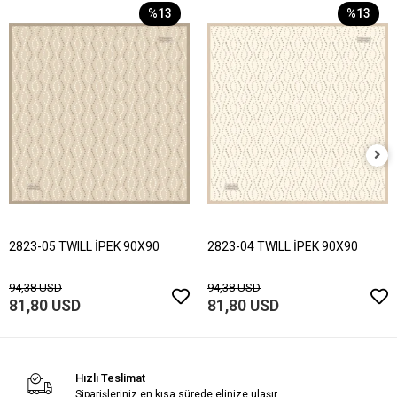
%13
%13
2823-05 TWILL İPEK 90X90
2823-04 TWILL İPEK 90X90
94,38 USD
94,38 USD
81,80 USD
81,80 USD
Hızlı Teslimat
Siparişleriniz en kısa sürede elinize ulaşır.