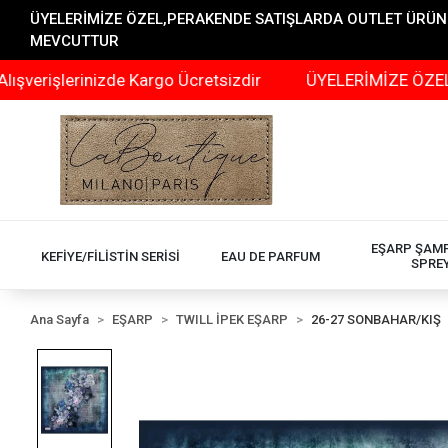
ÜYELERİMİZE ÖZEL,PERAKENDE SATIŞLARDA OUTLET ÜRÜNLER
MEVCUTTUR
erinizde Kargo Ücretsizdir
ÜYELERİMİZE ÖZEL,PERAKEN
EŞARP ŞAM
KEFİYE/FİLİSTİN SERİSİ
EAU DE PARFUM
SPRE
Ana Sayfa
EŞARP
TWILL İPEK EŞARP
26-27 SONBAHAR/KIŞ