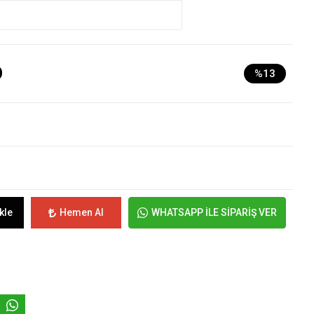
D
%13
kle
Hemen Al
WHATSAPP İLE SİPARİŞ VER