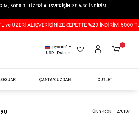
İM, 5000 TL ÜZERİ ALIŞVERİŞİNİZE %30 İNDİRİM
 ALIŞVERİŞİNİZE SEPETTE %20 İNDİRİM, 5000 TL ÜZERİ 
0
русский
USD - Dolar
KSESUAR
ÇANTA/CÜZDAN
OUTLET
X90
Ürün Kodu:
Tİ270107