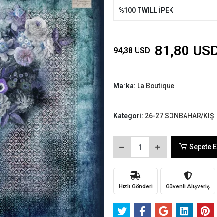
%100 TWILL İPEK
81,80 US
94,38 USD
Marka:
La Boutique
Kategori:
26-27 SONBAHAR/KIŞ
Sepete E
Hızlı Gönderi
Güvenli Alışveriş