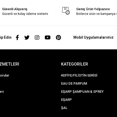
Güvenli Alışveriş
Geniş Ürün Yelpazesi
Güvenli ve kolay ödeme sistemi
Binlerce ürün ve kampanya
ip Edin
Mobil Uygulamalarımız
İZMETLERİ
KATEGORİLER
orular
KEFİYE/FİLİSTİN SERİSİ
EAU DE PARFUM
eri
EŞARP ŞAMPUAN & SPREY
EŞARP
ŞAL