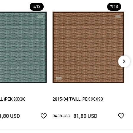
%13
%13
2
9
LL İPEK 90X90
2815-04 TWILL İPEK 90X90
1,80 USD
81,80 USD
94,38 USD