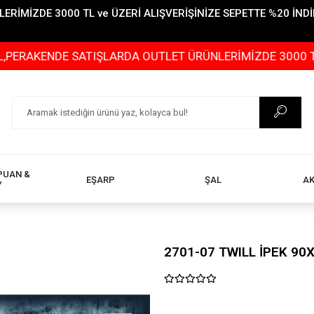
İMİZDE 3000 TL ve ÜZERİ ALIŞVERİŞİNİZE SEPETTE %20 İNDİR
DE SATIŞLARDA OUTLET ÜRÜNLERİMİZDE 3000 TL ve ÜZERİ
PUAN &
EŞARP
ŞAL
A
Y
2701-07 TWILL İPEK 90