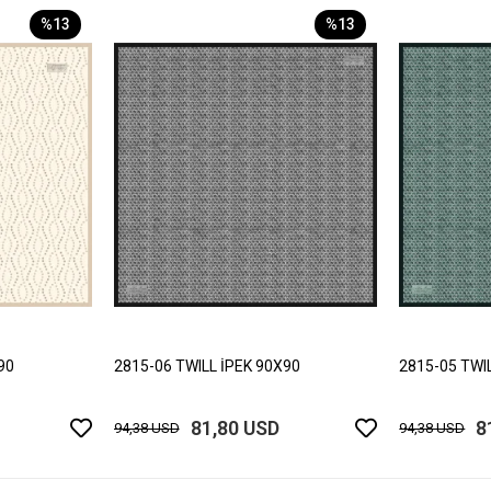
%13
%13
90
2815-06 TWILL İPEK 90X90
2815-05 TWI
81,80 USD
8
94,38 USD
94,38 USD