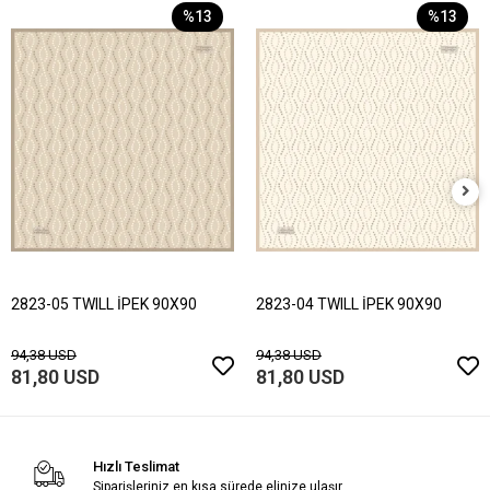
%13
%13
2823-05 TWILL İPEK 90X90
2823-04 TWILL İPEK 90X90
94,38 USD
94,38 USD
81,80 USD
81,80 USD
Hızlı Teslimat
Siparişleriniz en kısa sürede elinize ulaşır.