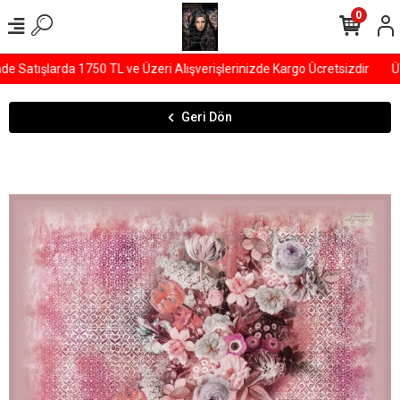
0
Satışlarda 1750 TL ve Üzeri Alışverişlerinizde Kargo Ücretsizdir
ÜY
Geri Dön