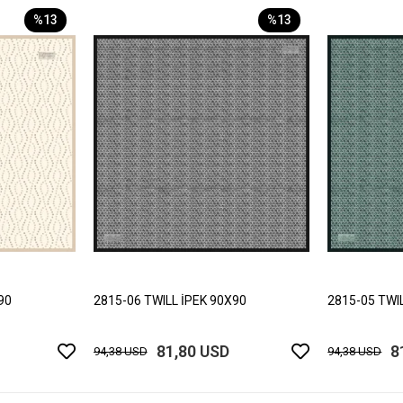
%13
%13
90
2815-06 TWILL İPEK 90X90
2815-05 TWI
81,80 USD
8
94,38 USD
94,38 USD