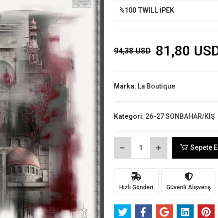
%100 TWILL İPEK
81,80 US
94,38 USD
Marka:
La Boutique
Kategori:
26-27 SONBAHAR/KIŞ
Sepete E
Hızlı Gönderi
Güvenli Alışveriş