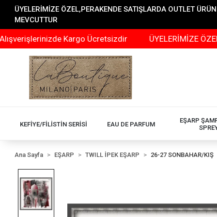
ÜYELERİMİZE ÖZEL,PERAKENDE SATIŞLARDA OUTLET ÜRÜNLER
MEVCUTTUR
erinizde Kargo Ücretsizdir
ÜYELERİMİZE ÖZEL,PERAKE
EŞARP ŞAM
KEFİYE/FİLİSTİN SERİSİ
EAU DE PARFUM
SPRE
Ana Sayfa
EŞARP
TWILL İPEK EŞARP
26-27 SONBAHAR/KIŞ