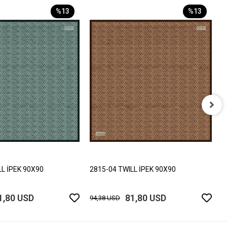
%13
%13
2
9
LL İPEK 90X90
2815-04 TWILL İPEK 90X90
1,80 USD
81,80 USD
94,38 USD