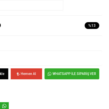
D
%13
kle
Hemen Al
WHATSAPP İLE SİPARİŞ VER