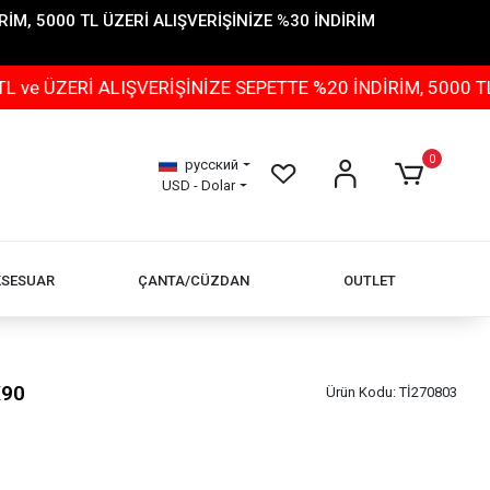
İM, 5000 TL ÜZERİ ALIŞVERİŞİNİZE %30 İNDİRİM
 ALIŞVERİŞİNİZE SEPETTE %20 İNDİRİM, 5000 TL ÜZERİ 
0
русский
USD - Dolar
KSESUAR
ÇANTA/CÜZDAN
OUTLET
X90
Ürün Kodu:
Tİ270803