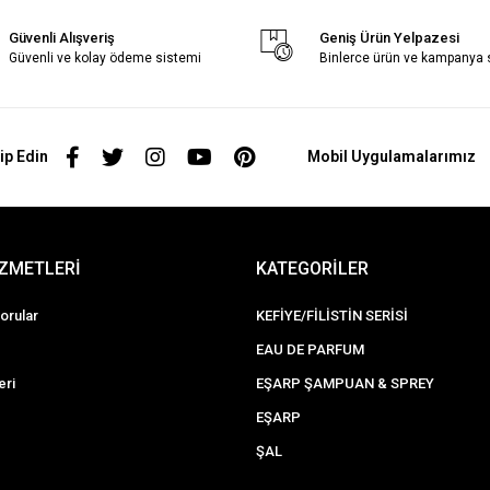
Güvenli Alışveriş
Geniş Ürün Yelpazesi
Güvenli ve kolay ödeme sistemi
Binlerce ürün ve kampanya
ip Edin
Mobil Uygulamalarımız
İZMETLERİ
KATEGORİLER
orular
KEFİYE/FİLİSTİN SERİSİ
EAU DE PARFUM
eri
EŞARP ŞAMPUAN & SPREY
EŞARP
ŞAL