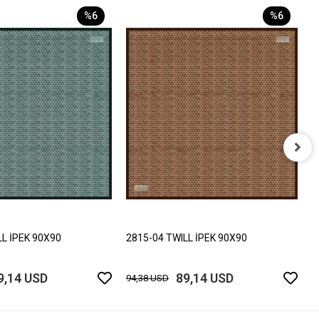
%6
%6
2
9
LL İPEK 90X90
2815-04 TWILL İPEK 90X90
9,14 USD
89,14 USD
94,38 USD