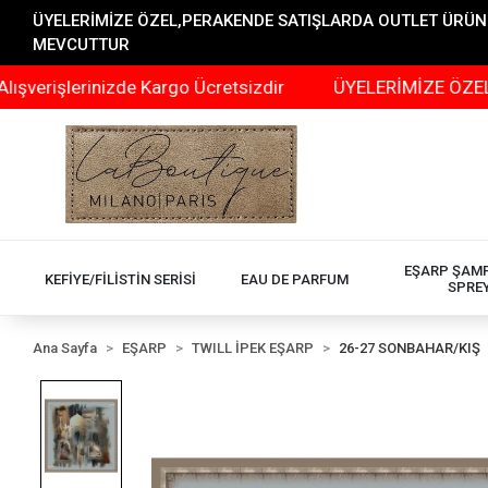
ÜYELERİMİZE ÖZEL,PERAKENDE SATIŞLARDA OUTLET ÜRÜNLER
MEVCUTTUR
erinizde Kargo Ücretsizdir
ÜYELERİMİZE ÖZEL,PERAKEN
EŞARP ŞAM
KEFİYE/FİLİSTİN SERİSİ
EAU DE PARFUM
SPRE
Ana Sayfa
EŞARP
TWILL İPEK EŞARP
26-27 SONBAHAR/KIŞ