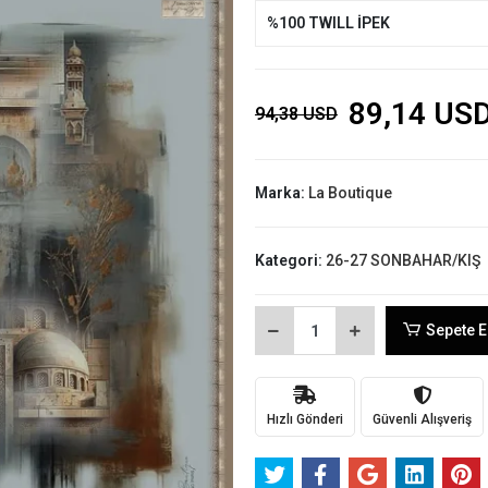
%100 TWILL İPEK
89,14 US
94,38 USD
Marka:
La Boutique
Kategori:
26-27 SONBAHAR/KIŞ
Sepete E
Hızlı Gönderi
Güvenli Alışveriş