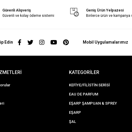
Güvenli Alışveriş
Geniş Ürün Yelpazesi
Güvenli ve kolay ödeme sistemi
Binlerce ürün ve kampanya
ip Edin
Mobil Uygulamalarımız
İZMETLERİ
KATEGORİLER
orular
KEFİYE/FİLİSTİN SERİSİ
EAU DE PARFUM
eri
EŞARP ŞAMPUAN & SPREY
EŞARP
ŞAL