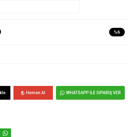
D
%6
kle
Hemen Al
WHATSAPP İLE SİPARİŞ VER