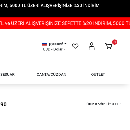
İM, 5000 TL ÜZERİ ALIŞVERİŞİNİZE %30 İNDİRİM
 ALIŞVERİŞİNİZE SEPETTE %20 İNDİRİM, 5000 TL ÜZERİ 
0
русский
USD - Dolar
KSESUAR
ÇANTA/CÜZDAN
OUTLET
X90
Ürün Kodu:
Tİ270805