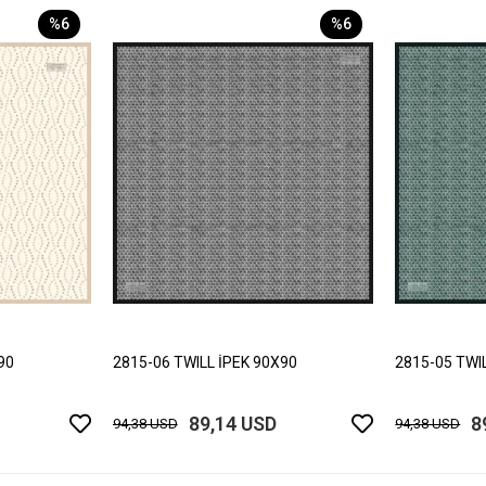
%6
%6
90
2815-06 TWILL İPEK 90X90
2815-05 TWI
89,14 USD
8
94,38 USD
94,38 USD