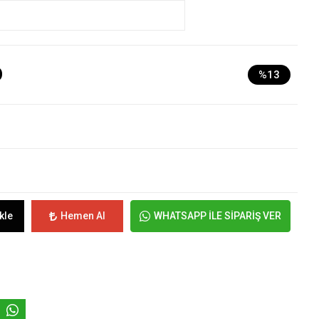
D
%13
kle
Hemen Al
WHATSAPP İLE SİPARİŞ VER