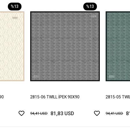
%13
%13
90
2815-06 TWILL İPEK 90X90
2815-05 TWI
81,83 USD
8
94,41 USD
94,41 USD