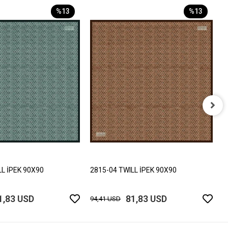
%13
%13
2
9
LL İPEK 90X90
2815-04 TWILL İPEK 90X90
1,83 USD
81,83 USD
94,41 USD