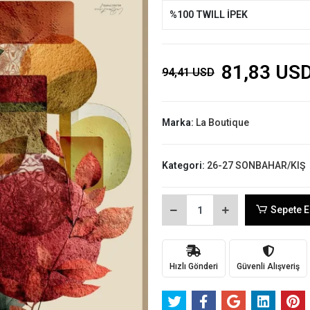
%100 TWILL İPEK
81,83 US
94,41 USD
Marka:
La Boutique
Kategori:
26-27 SONBAHAR/KIŞ
Sepete E
Hızlı Gönderi
Güvenli Alışveriş