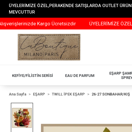
ÜYELERİMİZE ÖZEL,PERAKENDE SATIŞLARDA OUTLET ÜRÜNLER
MEVCUTTUR
erinizde Kargo Ücretsizdir
ÜYELERİMİZE ÖZEL,PERAKEN
EŞARP ŞAM
KEFİYE/FİLİSTİN SERİSİ
EAU DE PARFUM
SPRE
Ana Sayfa
EŞARP
TWILL İPEK EŞARP
26-27 SONBAHAR/KIŞ