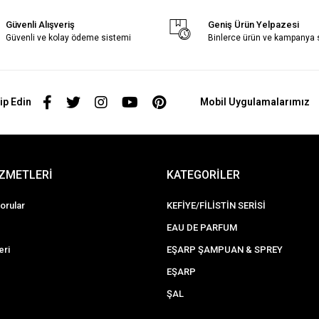
Güvenli Alışveriş
Geniş Ürün Yelpazesi
Güvenli ve kolay ödeme sistemi
Binlerce ürün ve kampanya
ip Edin
Mobil Uygulamalarımız
İZMETLERİ
KATEGORİLER
orular
KEFİYE/FİLİSTİN SERİSİ
EAU DE PARFUM
eri
EŞARP ŞAMPUAN & SPREY
EŞARP
ŞAL