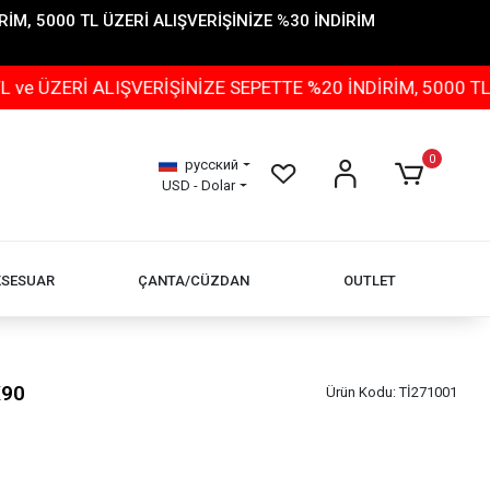
İM, 5000 TL ÜZERİ ALIŞVERİŞİNİZE %30 İNDİRİM
 ALIŞVERİŞİNİZE SEPETTE %20 İNDİRİM, 5000 TL ÜZERİ 
0
русский
USD - Dolar
KSESUAR
ÇANTA/CÜZDAN
OUTLET
X90
Ürün Kodu:
Tİ271001