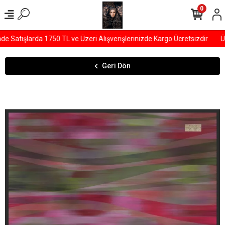
0
Satışlarda 1750 TL ve Üzeri Alışverişlerinizde Kargo Ücretsizdir
ÜYE
Geri Dön