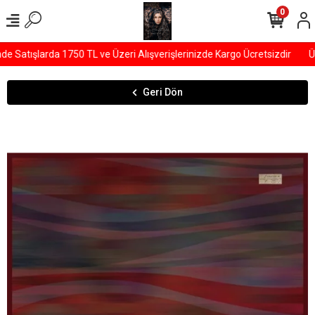
0
Satışlarda 1750 TL ve Üzeri Alışverişlerinizde Kargo Ücretsizdir
ÜY
Geri Dön