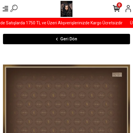
0
Satışlarda 1750 TL ve Üzeri Alışverişlerinizde Kargo Ücretsizdir
ÜY
Geri Dön