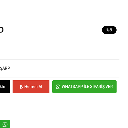
D
%9
EŞARP
kle
Hemen Al
WHATSAPP İLE SİPARİŞ VER