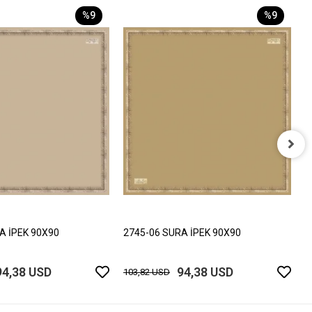
%9
%9
2
1
A İPEK 90X90
2745-06 SURA İPEK 90X90
94,38 USD
94,38 USD
103,82 USD