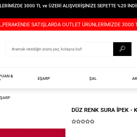
İMİZDE 3000 TL ve ÜZERİ ALIŞVERİŞİNİZE SEPETTE %20 İNDİR
KENDE SATIŞLARDA OUTLET ÜRÜNLERİMİZDE 3000 TL ve ÜZ
PUAN &
EŞARP
ŞAL
A
Y
EŞARP
DÜZ RENK SURA İPEK - K