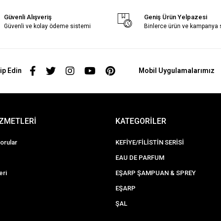
Güvenli Alışveriş
Geniş Ürün Yelpazesi
Güvenli ve kolay ödeme sistemi
Binlerce ürün ve kampanya
ip Edin
Mobil Uygulamalarımız
İZMETLERİ
KATEGORİLER
orular
KEFİYE/FİLİSTİN SERİSİ
EAU DE PARFUM
eri
EŞARP ŞAMPUAN & SPREY
EŞARP
ŞAL