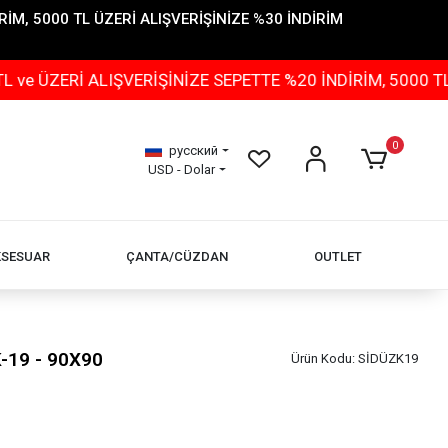
İM, 5000 TL ÜZERİ ALIŞVERİŞİNİZE %30 İNDİRİM
ERİ ALIŞVERİŞİNİZE SEPETTE %20 İNDİRİM, 5000 TL ÜZE
0
русский
USD - Dolar
KSESUAR
ÇANTA/CÜZDAN
OUTLET
-19 - 90X90
Ürün Kodu:
SİDÜZK19