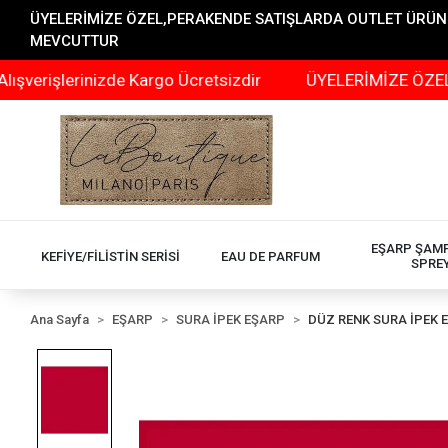
ÜYELERİMİZE ÖZEL,PERAKENDE SATIŞLARDA OUTLET ÜRÜNLER
MEVCUTTUR
işlerinizde Kargo Ücretsizdir
ÜYELERİMİZE ÖZEL,PERA
EŞARP ŞAM
KEFİYE/FİLİSTİN SERİSİ
EAU DE PARFUM
SPRE
Ana Sayfa
EŞARP
SURA İPEK EŞARP
DÜZ RENK SURA İPEK 