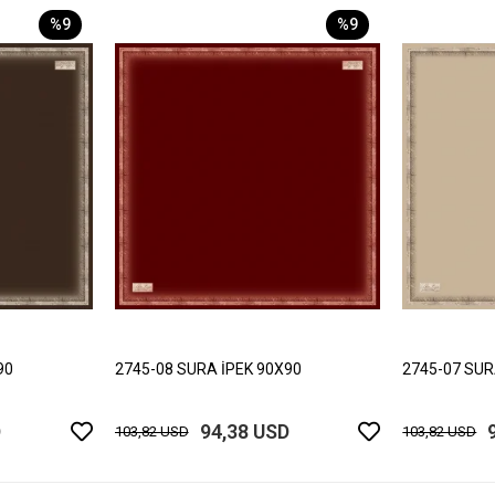
%9
%9
90
2745-08 SURA İPEK 90X90
2745-07 SUR
D
94,38 USD
103,82 USD
103,82 USD