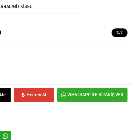
ERBAL/BİTKİSEL
D
%7
kle
Hemen Al
WHATSAPP İLE SİPARİŞ VER