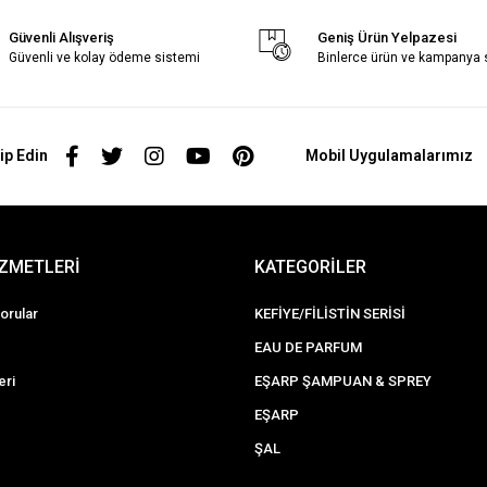
Güvenli Alışveriş
Geniş Ürün Yelpazesi
Güvenli ve kolay ödeme sistemi
Binlerce ürün ve kampanya
ip Edin
Mobil Uygulamalarımız
İZMETLERİ
KATEGORİLER
orular
KEFİYE/FİLİSTİN SERİSİ
EAU DE PARFUM
eri
EŞARP ŞAMPUAN & SPREY
EŞARP
ŞAL