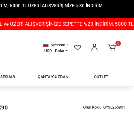
İM, 5000 TL ÜZERİ ALIŞVERİŞİNİZE %30 İNDİRİM
 ALIŞVERİŞİNİZE SEPETTE %20 İNDİRİM, 5000 TL ÜZERİ 
0
русский
USD - Dolar
KSESUAR
ÇANTA/CÜZDAN
OUTLET
X90
Ürün Kodu:
GYSE265901