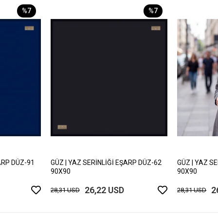
%7
%7
ARP DÜZ-91
GÜZ | YAZ SERİNLİĞİ EŞARP DÜZ-62
GÜZ | YAZ S
90X90
90X90
26,22 USD
2
28,31 USD
28,31 USD