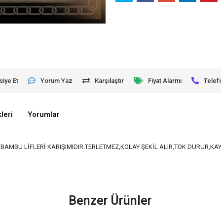
siye Et
Yorum Yaz
Karşılaştır
Fiyat Alarmı
Telef
leri
Yorumlar
VE BAMBU LİFLERİ KARIŞIMIDIR.TERLETMEZ,KOLAY ŞEKİL ALIR,TOK DURUR,K
Benzer Ürünler