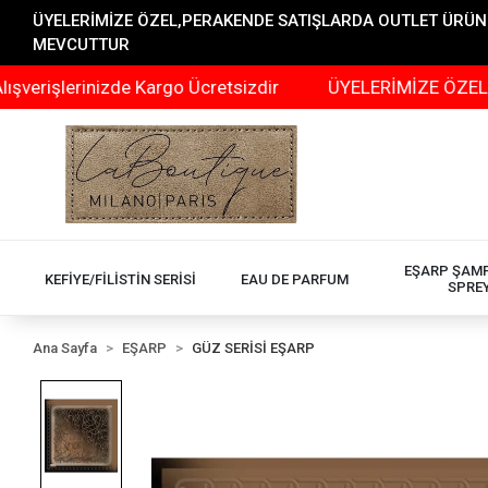
ÜYELERİMİZE ÖZEL,PERAKENDE SATIŞLARDA OUTLET ÜRÜNLER
MEVCUTTUR
erinizde Kargo Ücretsizdir
ÜYELERİMİZE ÖZEL,PERAKEN
EŞARP ŞAM
KEFİYE/FİLİSTİN SERİSİ
EAU DE PARFUM
SPRE
Ana Sayfa
EŞARP
GÜZ SERİSİ EŞARP