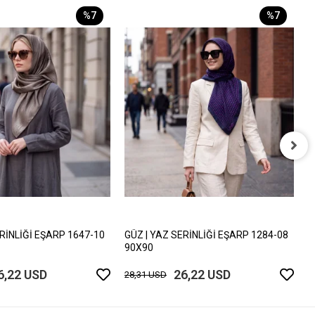
%7
%7
G
9
2
ERİNLİĞİ EŞARP 1647-10
GÜZ | YAZ SERİNLİĞİ EŞARP 1284-08
90X90
6,22 USD
26,22 USD
28,31 USD