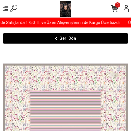
0
Satışlarda 1750 TL ve Üzeri Alışverişlerinizde Kargo Ücretsizdir
ÜY
Geri Dön