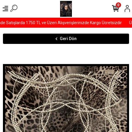
0
Satışlarda 1750 TL ve Üzeri Alışverişlerinizde Kargo Ücretsizdir
ÜY
Geri Dön