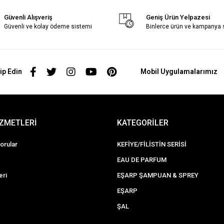
Güvenli Alışveriş
Geniş Ürün Yelpazesi
Güvenli ve kolay ödeme sistemi
Binlerce ürün ve kampanya
ip Edin
Mobil Uygulamalarımız
İZMETLERİ
KATEGORİLER
orular
KEFİYE/FİLİSTİN SERİSİ
EAU DE PARFUM
eri
EŞARP ŞAMPUAN & SPREY
EŞARP
ŞAL