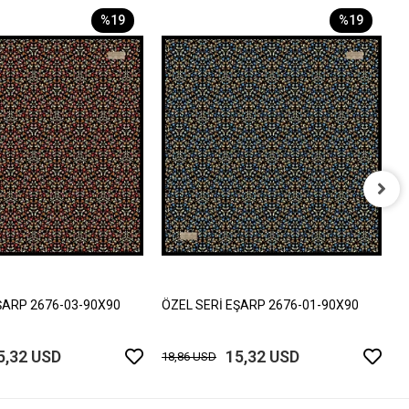
%19
%19
Ö
1
ŞARP 2676-03-90X90
ÖZEL SERİ EŞARP 2676-01-90X90
5,32 USD
15,32 USD
18,86 USD