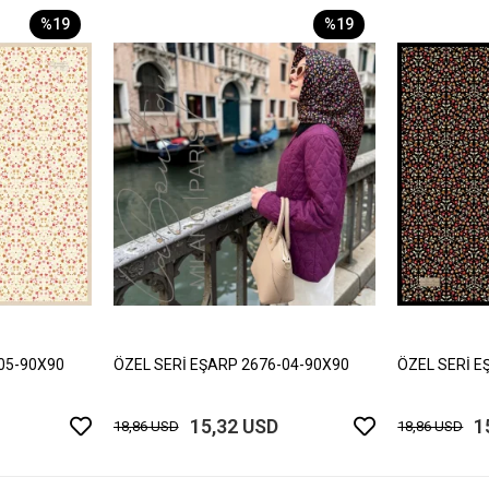
%19
%19
05-90X90
ÖZEL SERİ EŞARP 2676-04-90X90
ÖZEL SERİ E
15,32 USD
1
18,86 USD
18,86 USD