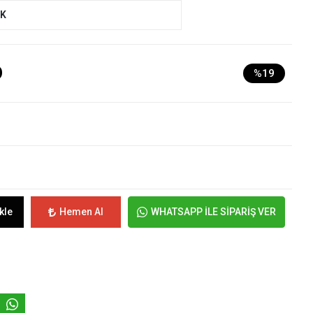
UK
D
%19
kle
Hemen Al
WHATSAPP İLE SİPARİŞ VER