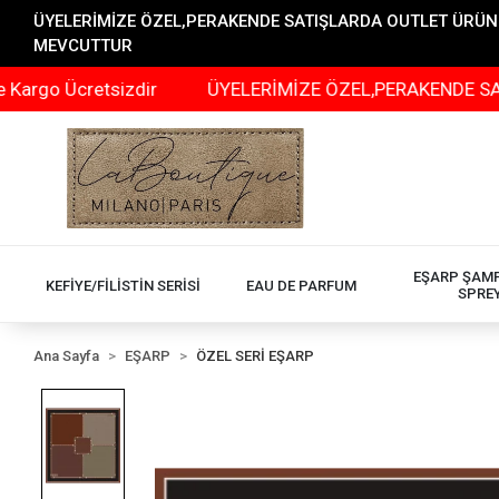
ÜYELERİMİZE ÖZEL,PERAKENDE SATIŞLARDA OUTLET ÜRÜNLER
MEVCUTTUR
o Ücretsizdir
ÜYELERİMİZE ÖZEL,PERAKENDE SATIŞLAR
EŞARP ŞAM
KEFİYE/FİLİSTİN SERİSİ
EAU DE PARFUM
SPRE
Ana Sayfa
EŞARP
ÖZEL SERİ EŞARP