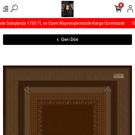
0
Satışlarda 1750 TL ve Üzeri Alışverişlerinizde Kargo Ücretsizdir
ÜY
Geri Dön