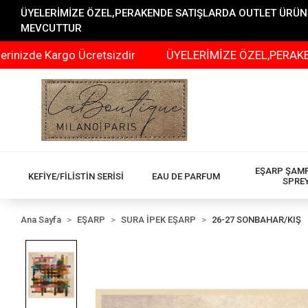
ÜYELERİMİZE ÖZEL,PERAKENDE SATIŞLARDA OUTLET ÜRÜNLER
MEVCUTTUR
Kargo Ücretsizdir
ÜYELERİMİZE ÖZEL,PERAKENDE SATI
EŞARP ŞAM
KEFİYE/FİLİSTİN SERİSİ
EAU DE PARFUM
SPRE
Ana Sayfa
EŞARP
SURA İPEK EŞARP
26-27 SONBAHAR/KIŞ