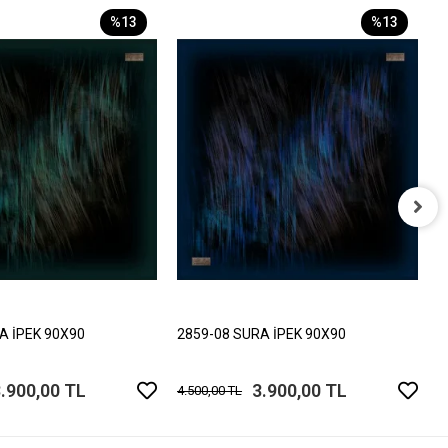
%13
%13
2
4
A İPEK 90X90
2859-08 SURA İPEK 90X90
.900,00 TL
3.900,00 TL
4.500,00 TL