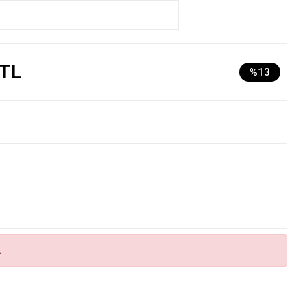
 TL
%13
.