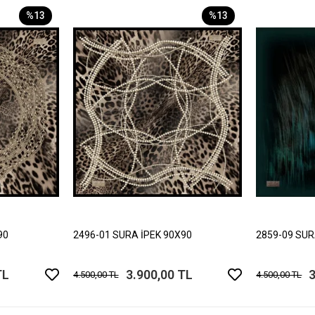
%13
%13
90
2496-01 SURA İPEK 90X90
2859-09 SUR
TL
3.900,00 TL
3
4.500,00 TL
4.500,00 TL