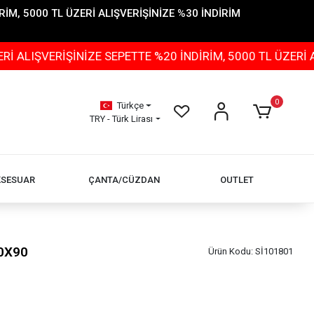
İM, 5000 TL ÜZERİ ALIŞVERİŞİNİZE %30 İNDİRİM
RİŞİNİZE SEPETTE %20 İNDİRİM, 5000 TL ÜZERİ ALIŞVER
0
Türkçe
TRY - Türk Lirası
KSESUAR
ÇANTA/CÜZDAN
OUTLET
90X90
Ürün Kodu:
Sİ101801