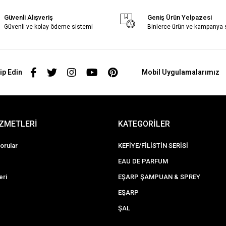
Güvenli Alışveriş
Geniş Ürün Yelpazesi
Güvenli ve kolay ödeme sistemi
Binlerce ürün ve kampanya
ip Edin
Mobil Uygulamalarımız
İZMETLERİ
KATEGORİLER
orular
KEFİYE/FİLİSTİN SERİSİ
EAU DE PARFUM
eri
EŞARP ŞAMPUAN & SPREY
EŞARP
ŞAL