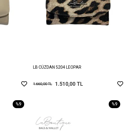
LB CÜZDAN 5204 LEOPAR
1.510,00 TL
1.660,00 TL
%9
%9