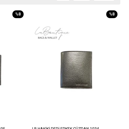
%8
%8
035
LB HAKİKİ DERİ ERKEK CÜZDAN 1034