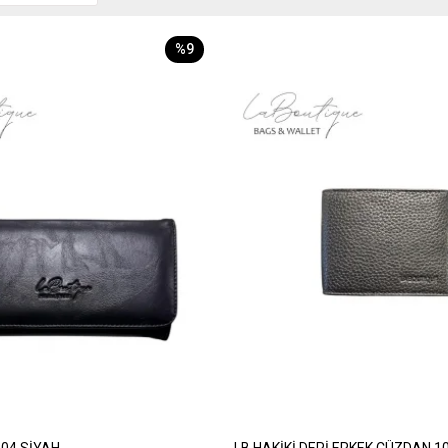
%9
04 SİYAH
LB HAKİKİ DERİ ERKEK CÜZDAN 1