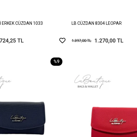
Rİ ERKEK CÜZDAN 1033
LB CÜZDAN 8304 LEOPAR
.724,25 TL
1.270,00 TL
1.397,00 TL
%9