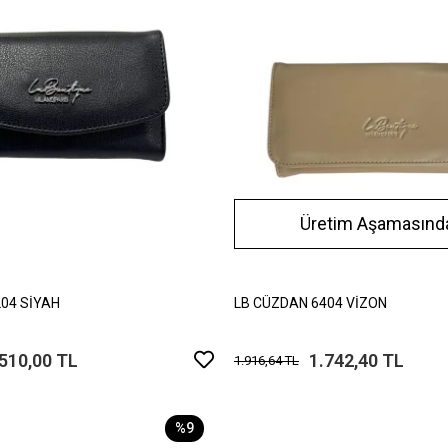
Üretim Aşamasında
04 SİYAH
LB CÜZDAN 6404 VİZON
.510,00 TL
1.742,40 TL
1.916,64 TL
%9