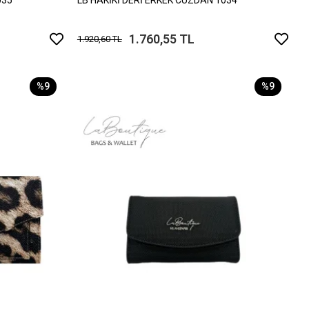
1.760,55 TL
1.920,60 TL
%9
%9