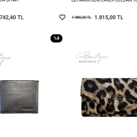
.742,40 TL
1.815,00 TL
1.980,00 TL
%8