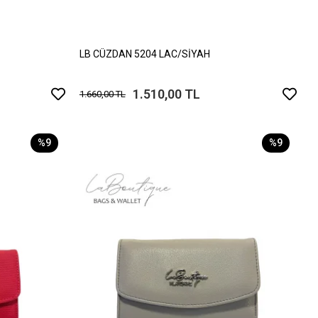
LB CÜZDAN 5204 LAC/SİYAH
1.510,00 TL
1.660,00 TL
%9
%9