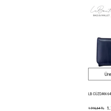
Ür
LB CÜZDAN 64
1
1.916,64 TL