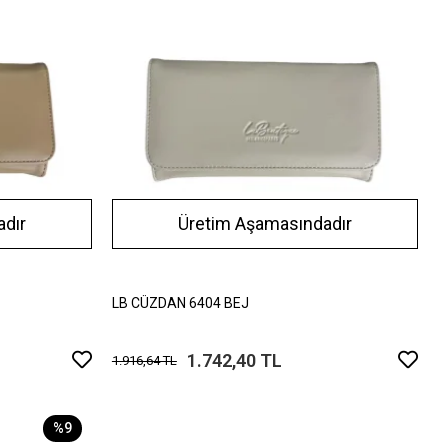
dır
Üretim Aşamasındadır
LB CÜZDAN 6404 BEJ
1.742,40 TL
1.916,64 TL
%9