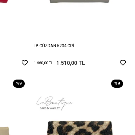
LB CÜZDAN 5204 GRİ
1.510,00 TL
1.660,00 TL
%9
%9