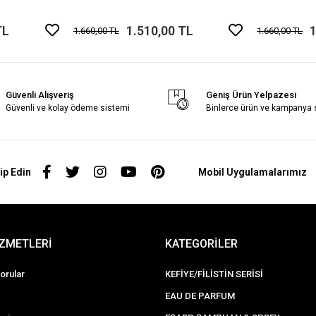
TL
1.510,00 TL
1
1.660,00 TL
1.660,00 TL
Güvenli Alışveriş
Geniş Ürün Yelpazesi
Güvenli ve kolay ödeme sistemi
Binlerce ürün ve kampanya
ip Edin
Mobil Uygulamalarımız
İZMETLERİ
KATEGORİLER
orular
KEFİYE/FİLİSTİN SERİSİ
EAU DE PARFUM