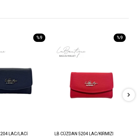
%9
%9
L
1
204 LAC/LACİ
LB CÜZDAN 5204 LAC/KIRMIZI