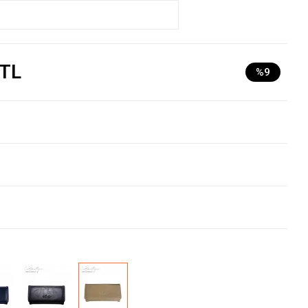
 TL
%9