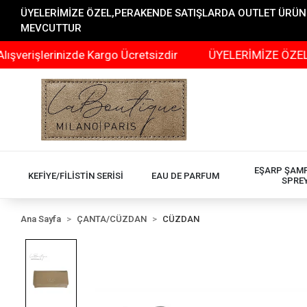
ÜYELERİMİZE ÖZEL,PERAKENDE SATIŞLARDA OUTLET ÜRÜNLER
MEVCUTTUR
şlerinizde Kargo Ücretsizdir
ÜYELERİMİZE ÖZEL,PERAK
EŞARP ŞAM
KEFİYE/FİLİSTİN SERİSİ
EAU DE PARFUM
SPRE
Ana Sayfa
ÇANTA/CÜZDAN
CÜZDAN