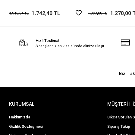
1.742,40 TL
1.270,00 
1.916,64 TL
1.397,00 TL
Hızlı Teslimat
Siparişleriniz en kısa sürede elinize ulaşır.
Bizi Tak
KURUMSAL
MÜŞTERİ H
Hakkımızda
Sıkça Sorulan S
Gizlilik Sözleşmesi
Sipariş Takip