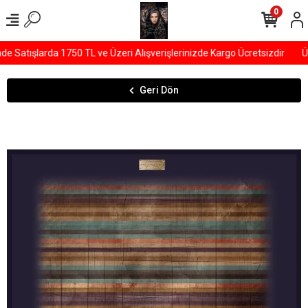
0
Satışlarda 1750 TL ve Üzeri Alışverişlerinizde Kargo Ücretsizdir
ÜY
Geri Dön