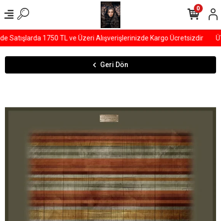
0
Satışlarda 1750 TL ve Üzeri Alışverişlerinizde Kargo Ücretsizdir
ÜY
Geri Dön