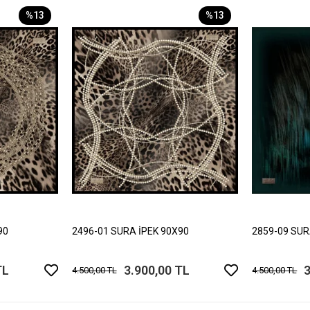
%13
%13
90
2496-01 SURA İPEK 90X90
2859-09 SUR
TL
3.900,00 TL
3
4.500,00 TL
4.500,00 TL