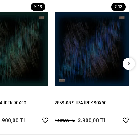
%13
%13
2
4
A İPEK 90X90
2859-08 SURA İPEK 90X90
.900,00 TL
3.900,00 TL
4.500,00 TL