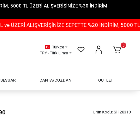
İM, 5000 TL ÜZERİ ALIŞVERİŞİNİZE %30 İNDİRİM
 ALIŞVERİŞİNİZE SEPETTE %20 İNDİRİM, 5000 TL ÜZERİ 
0
Türkçe
TRY - Türk Lirası
KSESUAR
ÇANTA/CÜZDAN
OUTLET
90
Ürün Kodu:
Sİ128318