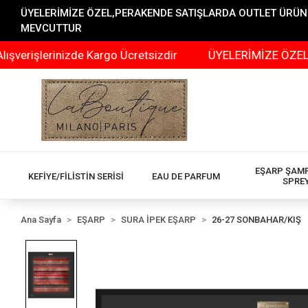
ÜYELERİMİZE ÖZEL,PERAKENDE SATIŞLARDA OUTLET ÜRÜNLER
MEVCUTTUR
erinizde Kargo Ücretsizdir
ÜYELERİMİZE ÖZEL,PERAKEN
EŞARP ŞAM
KEFİYE/FİLİSTİN SERİSİ
EAU DE PARFUM
SPRE
Ana Sayfa
EŞARP
SURA İPEK EŞARP
26-27 SONBAHAR/KIŞ