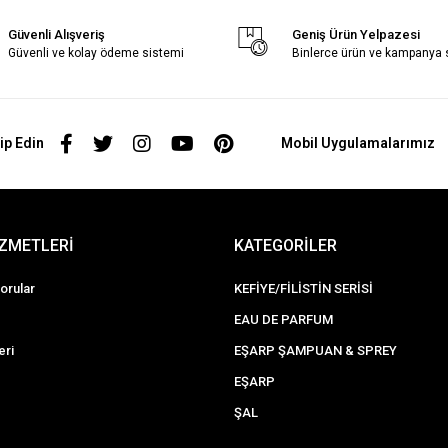
Güvenli Alışveriş
Geniş Ürün Yelpazesi
Güvenli ve kolay ödeme sistemi
Binlerce ürün ve kampanya
ip Edin
Mobil Uygulamalarımız
İZMETLERİ
KATEGORİLER
orular
KEFİYE/FİLİSTİN SERİSİ
EAU DE PARFUM
eri
EŞARP ŞAMPUAN & SPREY
EŞARP
ŞAL