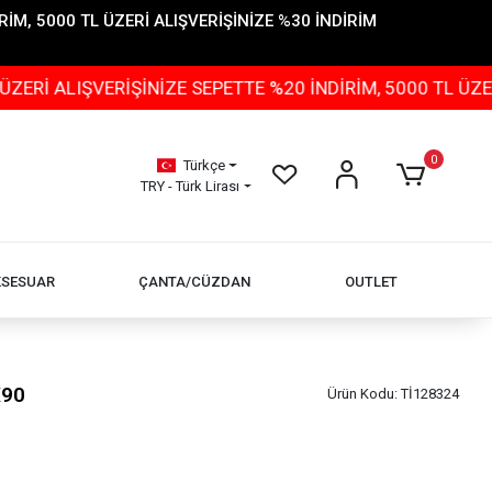
İM, 5000 TL ÜZERİ ALIŞVERİŞİNİZE %30 İNDİRİM
ŞVERİŞİNİZE SEPETTE %20 İNDİRİM, 5000 TL ÜZERİ ALIŞ
0
Türkçe
TRY - Türk Lirası
KSESUAR
ÇANTA/CÜZDAN
OUTLET
X90
Ürün Kodu:
Tİ128324