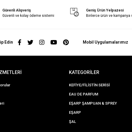
Güvenli Alışveriş
Geniş Ürün Yelpazesi
Güvenli ve kolay ödeme sistemi
Binlerce ürün ve kampanya
ip Edin
Mobil Uygulamalarımız
İZMETLERİ
KATEGORİLER
orular
KEFİYE/FİLİSTİN SERİSİ
EAU DE PARFUM
eri
EŞARP ŞAMPUAN & SPREY
EŞARP
ŞAL