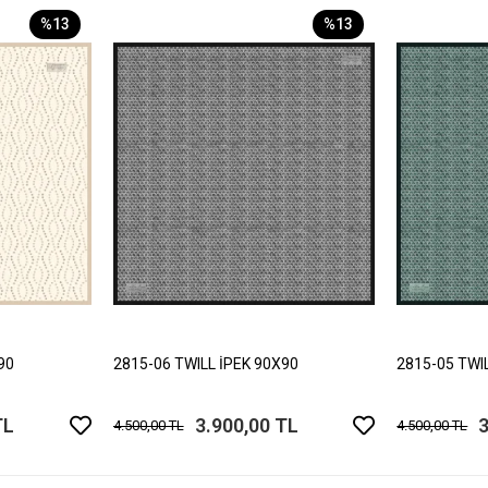
%13
%13
90
2815-06 TWILL İPEK 90X90
2815-05 TWI
TL
3.900,00 TL
3
4.500,00 TL
4.500,00 TL