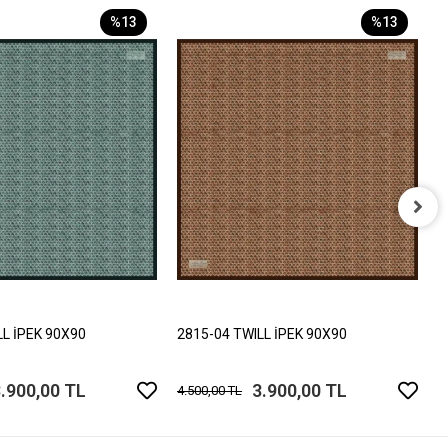
%13
%13
2
4
LL İPEK 90X90
2815-04 TWILL İPEK 90X90
.900,00 TL
3.900,00 TL
4.500,00 TL