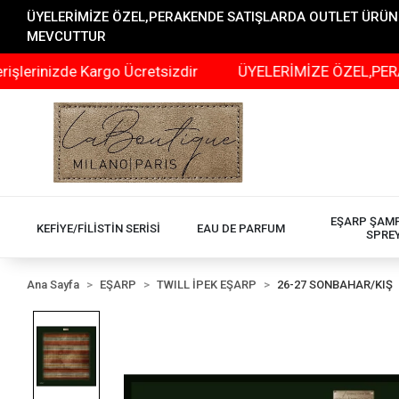
ÜYELERİMİZE ÖZEL,PERAKENDE SATIŞLARDA OUTLET ÜRÜNLER
MEVCUTTUR
zde Kargo Ücretsizdir
ÜYELERİMİZE ÖZEL,PERAKENDE S
EŞARP ŞAM
KEFİYE/FİLİSTİN SERİSİ
EAU DE PARFUM
SPRE
Ana Sayfa
EŞARP
TWILL İPEK EŞARP
26-27 SONBAHAR/KIŞ