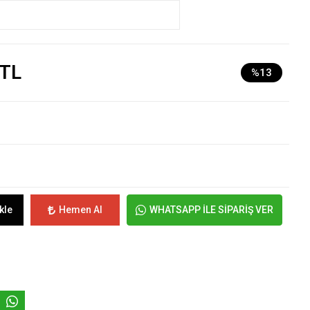
 TL
%13
kle
Hemen Al
WHATSAPP İLE SİPARİŞ VER