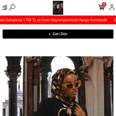
0
Satışlarda 1750 TL ve Üzeri Alışverişlerinizde Kargo Ücretsizdir
ÜY
Geri Dön