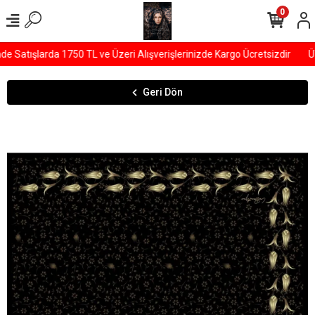
0
Satışlarda 1750 TL ve Üzeri Alışverişlerinizde Kargo Ücretsizdir
ÜY
Geri Dön