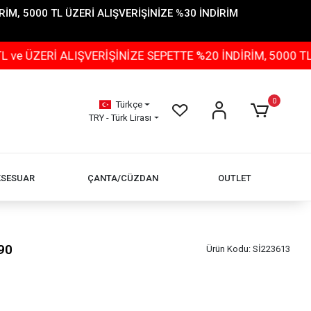
İM, 5000 TL ÜZERİ ALIŞVERİŞİNİZE %30 İNDİRİM
İ ALIŞVERİŞİNİZE SEPETTE %20 İNDİRİM, 5000 TL ÜZERİ
0
Türkçe
TRY - Türk Lirası
KSESUAR
ÇANTA/CÜZDAN
OUTLET
90
Ürün Kodu:
Sİ223613