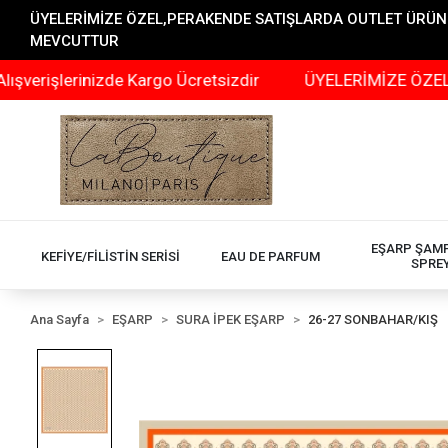
ÜYELERİMİZE ÖZEL,PERAKENDE SATIŞLARDA OUTLET ÜRÜNLER
MEVCUTTUR
lerinizde Kargo Ücretsizdir
ÜYELERİMİZE ÖZEL,PERAK
EŞARP ŞAM
KEFİYE/FİLİSTİN SERİSİ
EAU DE PARFUM
SPRE
Ana Sayfa
EŞARP
SURA İPEK EŞARP
26-27 SONBAHAR/KIŞ