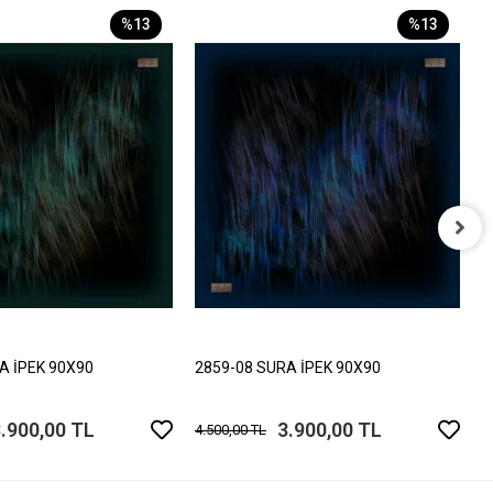
%13
%13
2
4
A İPEK 90X90
2859-08 SURA İPEK 90X90
.900,00 TL
3.900,00 TL
4.500,00 TL