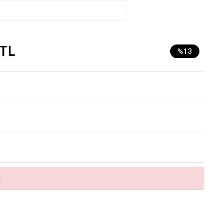
 TL
%13
.