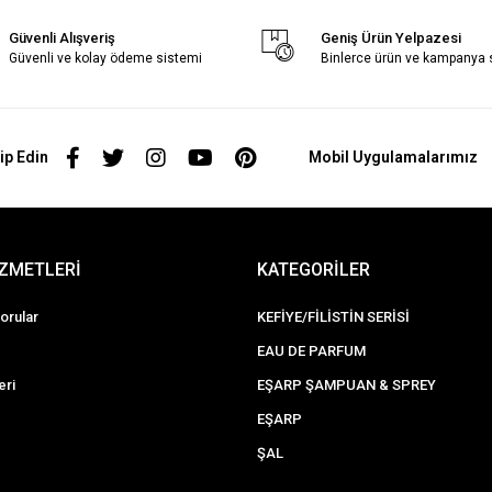
Güvenli Alışveriş
Geniş Ürün Yelpazesi
Güvenli ve kolay ödeme sistemi
Binlerce ürün ve kampanya
ip Edin
Mobil Uygulamalarımız
İZMETLERİ
KATEGORİLER
orular
KEFİYE/FİLİSTİN SERİSİ
EAU DE PARFUM
eri
EŞARP ŞAMPUAN & SPREY
EŞARP
ŞAL