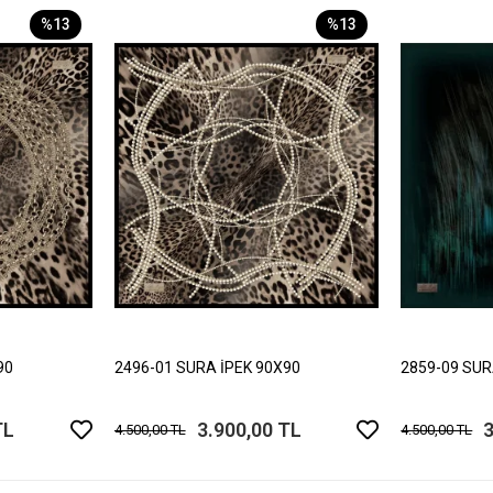
%13
%13
90
2496-01 SURA İPEK 90X90
2859-09 SUR
TL
3.900,00 TL
3
4.500,00 TL
4.500,00 TL