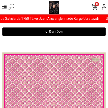
0
Satışlarda 1750 TL ve Üzeri Alışverişlerinizde Kargo Ücretsizdir
ÜY
Geri Dön