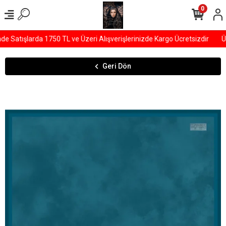
0
Satışlarda 1750 TL ve Üzeri Alışverişlerinizde Kargo Ücretsizdir
ÜY
Geri Dön