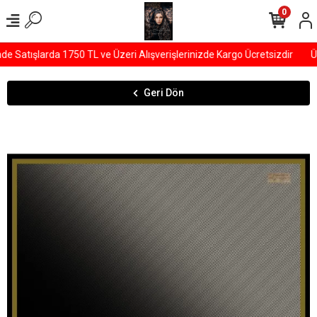
0
Satışlarda 1750 TL ve Üzeri Alışverişlerinizde Kargo Ücretsizdir
ÜY
Geri Dön