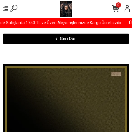
0
Satışlarda 1750 TL ve Üzeri Alışverişlerinizde Kargo Ücretsizdir
ÜY
Geri Dön