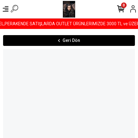
0
,PERAKENDE SATIŞLARDA OUTLET ÜRÜNLERİMİZDE 3000 TL ve ÜZERİ A
Geri Dön