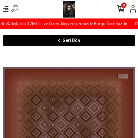
0
 Satışlarda 1750 TL ve Üzeri Alışverişlerinizde Kargo Ücretsizdir
ÜY
Geri Dön