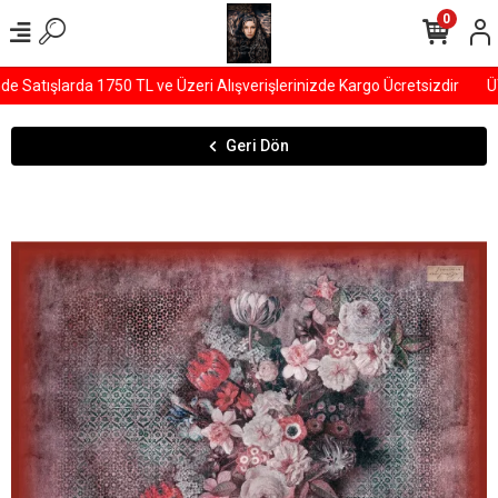
0
Satışlarda 1750 TL ve Üzeri Alışverişlerinizde Kargo Ücretsizdir
ÜYE
Geri Dön