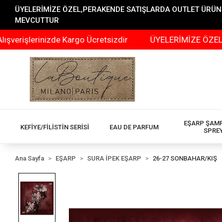
ÜYELERİMİZE ÖZEL,PERAKENDE SATIŞLARDA OUTLET ÜRÜNLER
MEVCUTTUR
erinizde Kargo Ücretsizdir
ÜYELERİMİZE ÖZEL,PERAKEN
EŞARP ŞAM
KEFİYE/FİLİSTİN SERİSİ
EAU DE PARFUM
SPRE
Ana Sayfa
EŞARP
SURA İPEK EŞARP
26-27 SONBAHAR/KIŞ