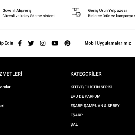
Güvenli Alışveriş
Geniş Ürün Yelpazesi
Güvenli ve kolay ödeme sistemi
Binlerce ürün ve kampanya
ip Edin
Mobil Uygulamalarımız
İZMETLERİ
KATEGORİLER
orular
KEFİYE/FİLİSTİN SERİSİ
EAU DE PARFUM
eri
EŞARP ŞAMPUAN & SPREY
EŞARP
ŞAL