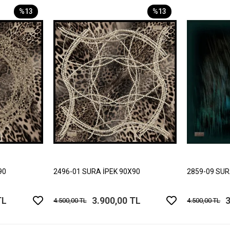
%13
%13
90
2496-01 SURA İPEK 90X90
2859-09 SUR
TL
3.900,00 TL
3
4.500,00 TL
4.500,00 TL