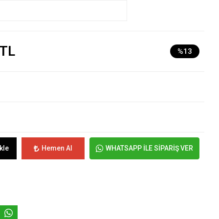
 TL
%13
kle
Hemen Al
WHATSAPP İLE SİPARİŞ VER