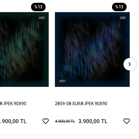
%13
%13
2
4
A İPEK 90X90
2859-08 SURA İPEK 90X90
.900,00 TL
3.900,00 TL
4.500,00 TL