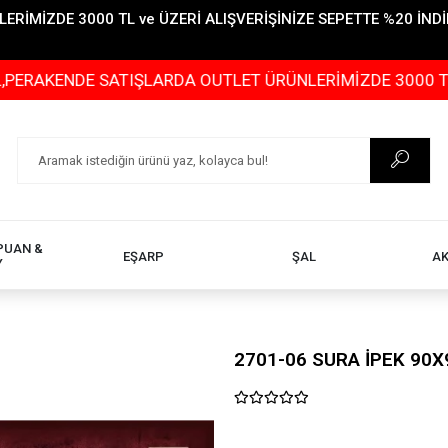
İMİZDE 3000 TL ve ÜZERİ ALIŞVERİŞİNİZE SEPETTE %20 İNDİR
DE SATIŞLARDA OUTLET ÜRÜNLERİMİZDE 3000 TL ve ÜZERİ
PUAN &
EŞARP
ŞAL
A
Y
2701-06 SURA İPEK 90X