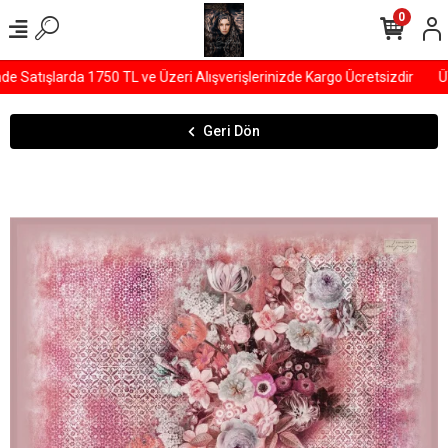
0
Satışlarda 1750 TL ve Üzeri Alışverişlerinizde Kargo Ücretsizdir
ÜY
Geri Dön