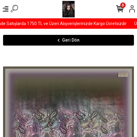
0
Satışlarda 1750 TL ve Üzeri Alışverişlerinizde Kargo Ücretsizdir
ÜY
Geri Dön