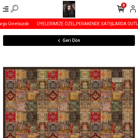
0
go Ücretsizdir
ÜYELERİMİZE ÖZEL,PERAKENDE SATIŞLARDA OUTLET Ü
Geri Dön