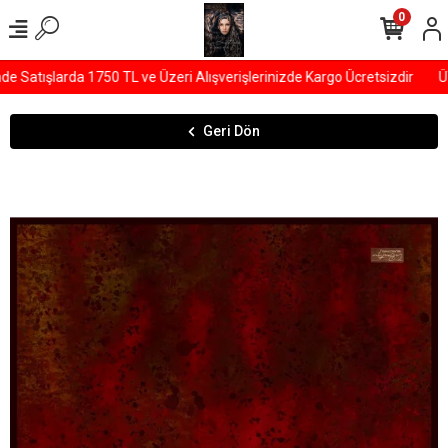
0
Satışlarda 1750 TL ve Üzeri Alışverişlerinizde Kargo Ücretsizdir
ÜYE
Geri Dön