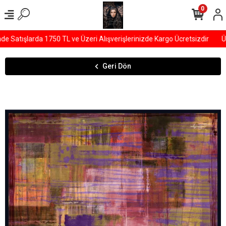
0
Satışlarda 1750 TL ve Üzeri Alışverişlerinizde Kargo Ücretsizdir
ÜY
Geri Dön