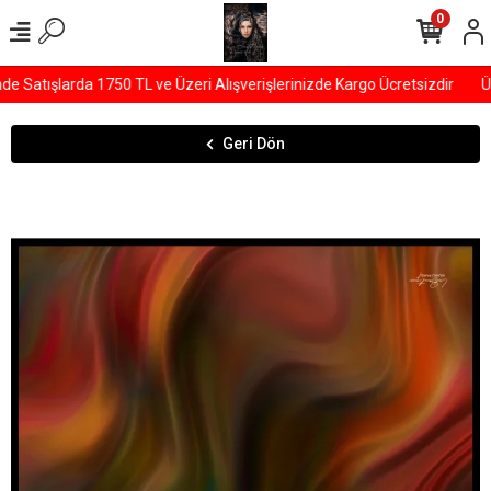
0
Satışlarda 1750 TL ve Üzeri Alışverişlerinizde Kargo Ücretsizdir
ÜY
Geri Dön