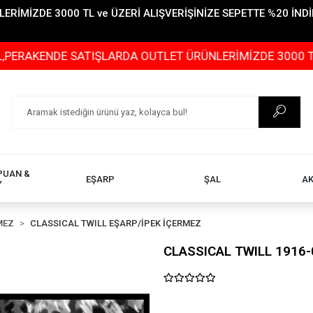
İMİZDE 3000 TL ve ÜZERİ ALIŞVERİŞİNİZE SEPETTE %20 İNDİR
NDE SATIŞLARDA OUTLET ÜRÜNLERİMİZDE 3000 TL ve ÜZER
PUAN &
EŞARP
ŞAL
A
Y
MEZ
CLASSICAL TWILL EŞARP/İPEK İÇERMEZ
CLASSICAL TWILL 1916-