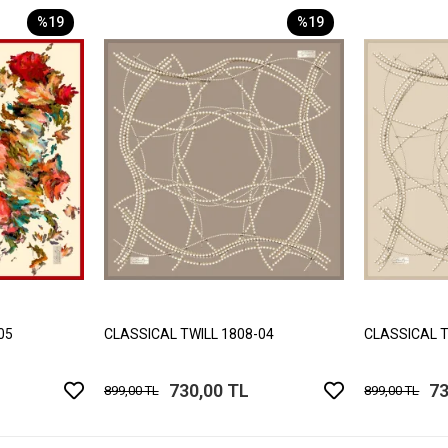
%19
%19
05
CLASSICAL TWILL 1808-04
CLASSICAL T
730,00 TL
73
899,00 TL
899,00 TL