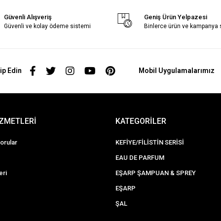
Güvenli Alışveriş
Geniş Ürün Yelpazesi
Güvenli ve kolay ödeme sistemi
Binlerce ürün ve kampanya
ip Edin
Mobil Uygulamalarımız
İZMETLERİ
KATEGORİLER
orular
KEFİYE/FİLİSTİN SERİSİ
EAU DE PARFUM
eri
EŞARP ŞAMPUAN & SPREY
EŞARP
ŞAL