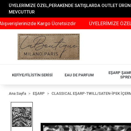
ÜYELERİMİZE ÖZEL,PERAKENDE SATIŞLARDA OUTLET ÜRÜNLER
MEVCUTTUR
lerinizde Kargo Ücretsizdir
ÜYELERİMİZE ÖZEL,PERAKE
EŞARP ŞAM
KEFİYE/FİLİSTİN SERİSİ
EAU DE PARFUM
SPRE
Ana Sayfa
EŞARP
CLASSICAL EŞARP-TWILL/SATEN-İPEK İÇER