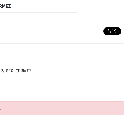
ERMEZ
%19
RP/İPEK İÇERMEZ
.