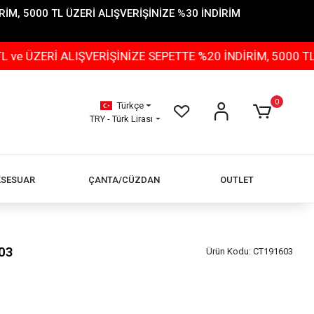
İM, 5000 TL ÜZERİ ALIŞVERİŞİNİZE %30 İNDİRİM
İ ALIŞVERİŞİNİZE SEPETTE %20 İNDİRİM, 5000 TL ÜZERİ
0
Türkçe
TRY - Türk Lirası
KSESUAR
ÇANTA/CÜZDAN
OUTLET
03
Ürün Kodu:
CT191603