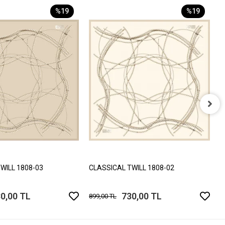
%19
%19
C
8
WILL 1808-03
CLASSICAL TWILL 1808-02
0,00 TL
730,00 TL
899,00 TL