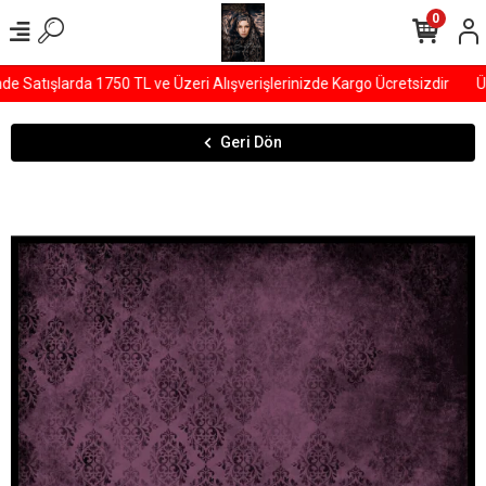
0
Satışlarda 1750 TL ve Üzeri Alışverişlerinizde Kargo Ücretsizdir
ÜY
Geri Dön